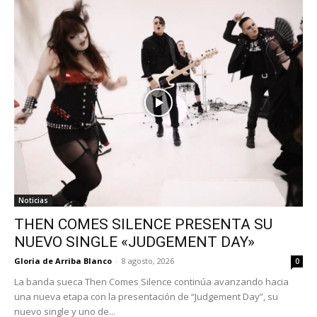
Noticias
THEN COMES SILENCE PRESENTA SU
NUEVO SINGLE «JUDGEMENT DAY»
Gloria de Arriba Blanco
-
8 agosto, 2026
0
La banda sueca Then Comes Silence continúa avanzando hacia
una nueva etapa con la presentación de “Judgement Day”, su
nuevo single y uno de...