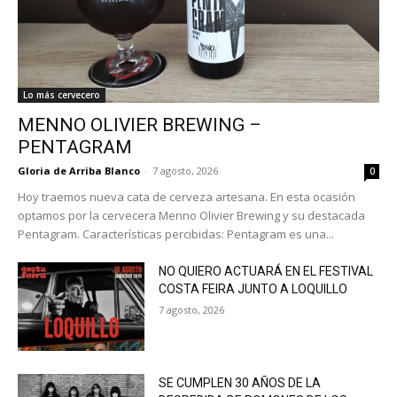
Lo más cervecero
MENNO OLIVIER BREWING –
PENTAGRAM
Gloria de Arriba Blanco
-
7 agosto, 2026
0
Hoy traemos nueva cata de cerveza artesana. En esta ocasión
optamos por la cervecera Menno Olivier Brewing y su destacada
Pentagram. Características percibidas: Pentagram es una...
NO QUIERO ACTUARÁ EN EL FESTIVAL
COSTA FEIRA JUNTO A LOQUILLO
7 agosto, 2026
SE CUMPLEN 30 AÑOS DE LA