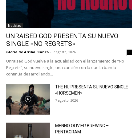
Noticias
UNRAISED GOD PRESENTA SU NUEVO
SINGLE «NO REGRETS»
Gloria de Arriba Blanco
-
7 agosto, 2026
0
Unraised God vuelve a la actualidad con el lanzamiento de “No
Regrets”, su nuevo single, una canción con la que la banda
continúa desarrollando...
THE HU PRESENTA SU NUEVO SINGLE
«HORSEMEN»
7 agosto, 2026
MENNO OLIVIER BREWING –
PENTAGRAM