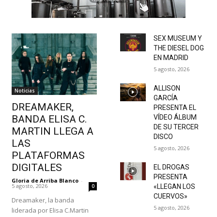
SEX MUSEUM Y
THE DIESEL DOG
EN MADRID
5 agosto, 2026
ALLISON
Noticias
GARCÍA
DREAMAKER,
PRESENTA EL
BANDA ELISA C.
VÍDEO ÁLBUM
DE SU TERCER
MARTIN LLEGA A
DISCO
LAS
5 agosto, 2026
PLATAFORMAS
DIGITALES
EL DROGAS
PRESENTA
Gloria de Arriba Blanco
-
5 agosto, 2026
0
«LLEGAN LOS
CUERVOS»
Dreamaker, la banda
5 agosto, 2026
liderada por Elisa C.Martin