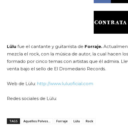
Lülu
fue el cantante y guitarrista de
Forraje.
Actualment
mezcla el rock, con la música de autor, la cual hacen l
formado por cinco temas con artistas que él admira. Lle
venta bajo el sello de El Dromedario Records.
Web de Lülu:
http://www.luluoficial.com
Redes sociales de Lülu:
TAGS
Aquellos Polvos...
Forraje
Lülu
Rock