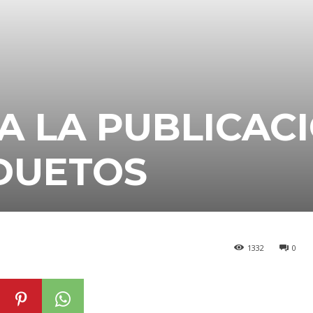
A LA PUBLICAC
 DUETOS
1332
0