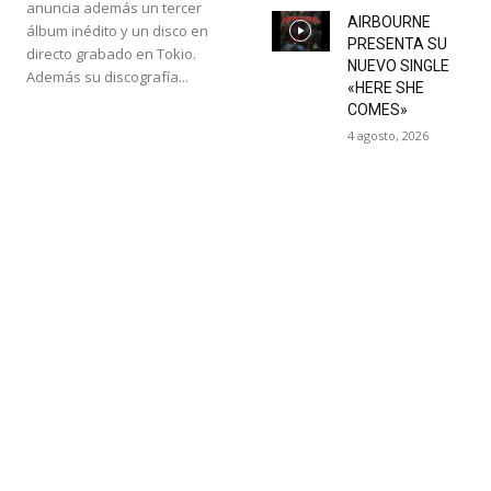
anuncia además un tercer
AIRBOURNE
álbum inédito y un disco en
PRESENTA SU
directo grabado en Tokio.
NUEVO SINGLE
Además su discografía...
«HERE SHE
COMES»
4 agosto, 2026