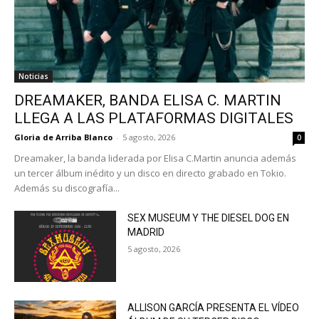
Noticias
DREAMAKER, BANDA ELISA C. MARTIN
LLEGA A LAS PLATAFORMAS DIGITALES
Gloria de Arriba Blanco
-
5 agosto, 2026
0
Dreamaker, la banda liderada por Elisa C.Martin anuncia además
un tercer álbum inédito y un disco en directo grabado en Tokio.
Además su discografía...
SEX MUSEUM Y THE DIESEL DOG EN
MADRID
5 agosto, 2026
ALLISON GARCÍA PRESENTA EL VÍDEO