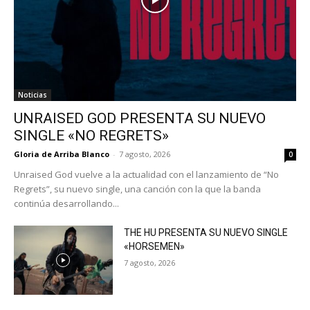
Noticias
UNRAISED GOD PRESENTA SU NUEVO
SINGLE «NO REGRETS»
Gloria de Arriba Blanco
-
7 agosto, 2026
0
Unraised God vuelve a la actualidad con el lanzamiento de “No
Regrets”, su nuevo single, una canción con la que la banda
continúa desarrollando...
THE HU PRESENTA SU NUEVO SINGLE
«HORSEMEN»
7 agosto, 2026