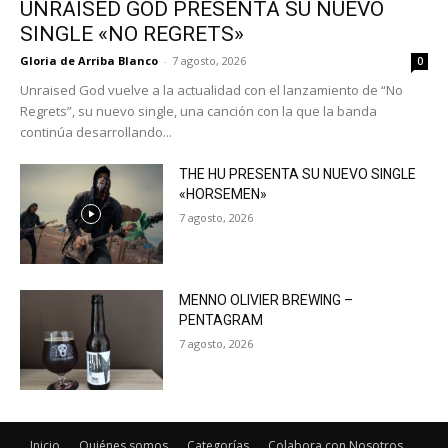
UNRAISED GOD PRESENTA SU NUEVO
SINGLE «NO REGRETS»
Gloria de Arriba Blanco
-
7 agosto, 2026
0
Unraised God vuelve a la actualidad con el lanzamiento de “No
Regrets”, su nuevo single, una canción con la que la banda
continúa desarrollando...
THE HU PRESENTA SU NUEVO SINGLE
«HORSEMEN»
7 agosto, 2026
MENNO OLIVIER BREWING –
PENTAGRAM
7 agosto, 2026
Inicio
Quiénes somos
Categorías
Colabora con Nosotros