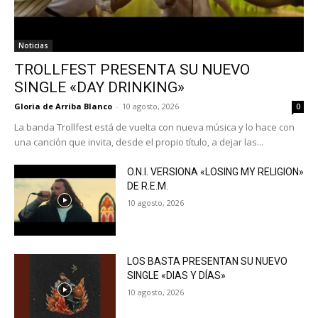
Noticias
TROLLFEST PRESENTA SU NUEVO
SINGLE «DAY DRINKING»
Gloria de Arriba Blanco
-
10 agosto, 2026
0
La banda Trollfest está de vuelta con nueva música y lo hace con
una canción que invita, desde el propio título, a dejar las...
O.N.I. VERSIONA «LOSING MY RELIGION»
DE R.E.M.
10 agosto, 2026
LOS BASTA PRESENTAN SU NUEVO
SINGLE «DIAS Y DÍAS»
10 agosto, 2026