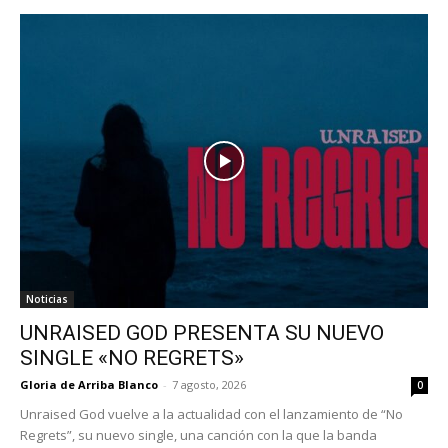
Noticias
UNRAISED GOD PRESENTA SU NUEVO
SINGLE «NO REGRETS»
Gloria de Arriba Blanco
-
7 agosto, 2026
0
Unraised God vuelve a la actualidad con el lanzamiento de “No
Regrets”, su nuevo single, una canción con la que la banda