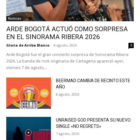
Noticias
ARDE BOGOTÁ ACTUÓ COMO SORPRESA
EN EL SINORAMA RIBERA 2026
Gloria de Arriba Blanco
-
8 agosto, 2026
0
Arde Bogotá fue el gran concierto sorpresa de Sonorama Ribera
2026. La banda de rock originaria de Cartagena apareció ayer,
viernes 7 de agosto,...
BEERMAD CAMBIA DE RECINTO ESTE
AÑO
8 agosto, 2026
UNRAISED GOD PRESENTA SU NUEVO
SINGLE «NO REGRETS»
7 agosto, 2026