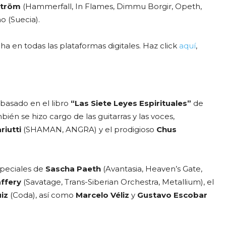
ström
(Hammerfall, In Flames, Dimmu Borgir, Opeth,
o (Suecia).
ha en todas las plataformas digitales. Haz click
aquí
,
á basado en el libro
“Las Siete Leyes Espirituales”
de
bién se hizo cargo de las guitarras y las voces,
riutti
(SHAMAN, ANGRA) y el prodigioso
Chus
speciales de
Sascha Paeth
(Avantasia, Heaven’s Gate,
affery
(Savatage, Trans-Siberian Orchestra, Metallium), el
iz
(Coda), así como
Marcelo Véliz
y
Gustavo Escobar