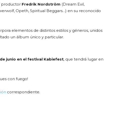
io productor
Fredrik Nordström
(Dream Evil,
rwolf, Opeth, Spiritual Beggars…) en su reconocido
pora elementos de distintos estilos y géneros, unidos
tado un álbum único y particular.
de junio en el festival Kabiefest
, que tendrá lugar en
gues con fuego!
ión
correspondiente.