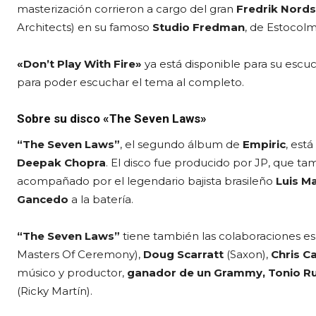
masterización corrieron a cargo del gran
Fredrik Nord
Architects) en su famoso
Studio Fredman
, de Estocolm
«Don’t Play With Fire»
ya está disponible para su escuc
para poder escuchar el tema al completo.
Sobre su disco «The Seven Laws»
“The Seven Laws”
, el segundo álbum de
Empiric
, est
Deepak Chopra
. El disco fue producido por JP, que tam
acompañado por el legendario bajista brasileño
Luis Ma
Gancedo
a la batería.
“The Seven Laws”
tiene también las colaboraciones e
Masters Of Ceremony),
Doug Scarratt
(Saxon),
Chris C
músico y productor,
ganador de un Grammy, Tonio Ru
(Ricky Martín).