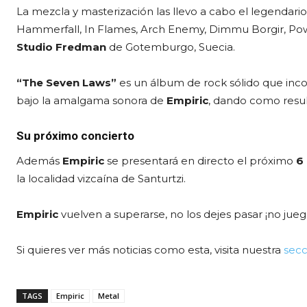
La mezcla y masterización las llevo a cabo el legendar
Hammerfall, In Flames, Arch Enemy, Dimmu Borgir, Powe
Studio Fredman
de Gotemburgo, Suecia.
“The Seven Laws”
es un álbum de rock sólido que incor
bajo la amalgama sonora de
Empiric
, dando como resul
Su próximo concierto
Además
Empiric
se presentará en directo el próximo
6 
la localidad vizcaína de Santurtzi.
Empiric
vuelven a superarse, no los dejes pasar ¡no jue
Si quieres ver más noticias como esta, visita nuestra
secc
TAGS
Empiric
Metal