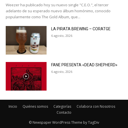
Weezer ha publicado hoy su nuevo single "C.E.O.", el tercer
adelanto de su esperado nuevo álbum homónimo, conocido
popularmente como The Gold Album, que...
LA PIRATA BREWING – CORATGE
6 agosto, 2026
FANE PRESENTA «DEAD SHEPHERD»
6 agosto, 2026
Inicio
Quiénes somos
Categorías
Colabora con Nosotros
Contacto
© Newspaper WordPress Theme by TagDiv