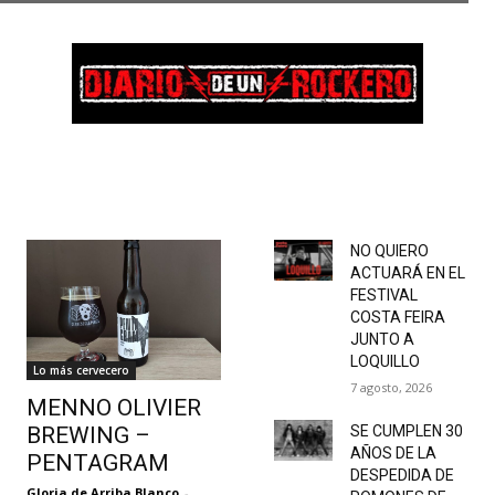
NO QUIERO
ACTUARÁ EN EL
FESTIVAL
COSTA FEIRA
JUNTO A
LOQUILLO
Lo más cervecero
7 agosto, 2026
MENNO OLIVIER
BREWING –
SE CUMPLEN 30
AÑOS DE LA
PENTAGRAM
DESPEDIDA DE
Gloria de Arriba Blanco
-