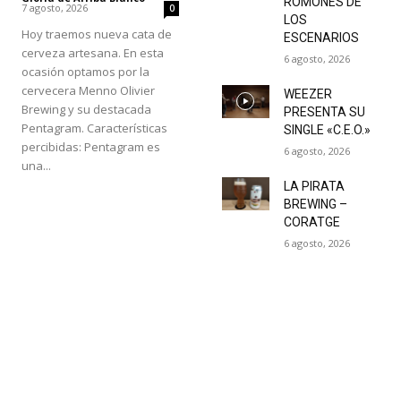
ROMONES DE
7 agosto, 2026
0
LOS
Hoy traemos nueva cata de
ESCENARIOS
cerveza artesana. En esta
6 agosto, 2026
ocasión optamos por la
cervecera Menno Olivier
WEEZER
Brewing y su destacada
PRESENTA SU
Pentagram. Características
SINGLE «C.E.O.»
percibidas: Pentagram es
6 agosto, 2026
una...
LA PIRATA
BREWING –
CORATGE
6 agosto, 2026