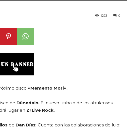
1223
0
próximo disco
«Memento Mori».
disco de
Dünedain.
El nuevo trabajo de los abulenses
ndrá lugar en
Z! Live Rock.
ios
de
Dan Díez
. Cuenta con las colaboraciones de lujo: