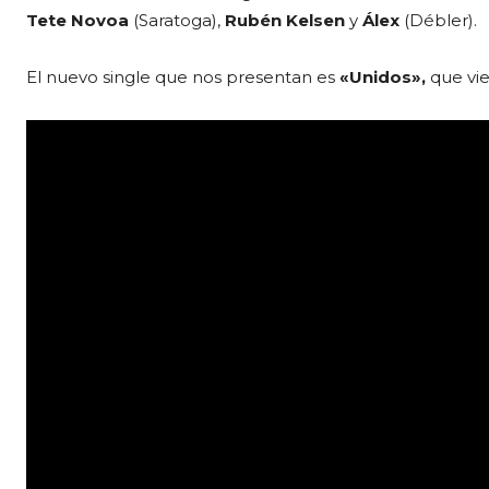
Tete Novoa
(Saratoga),
Rubén Kelsen
y
Álex
(Débler).
El nuevo single que nos presentan es
«Unidos»,
que vi