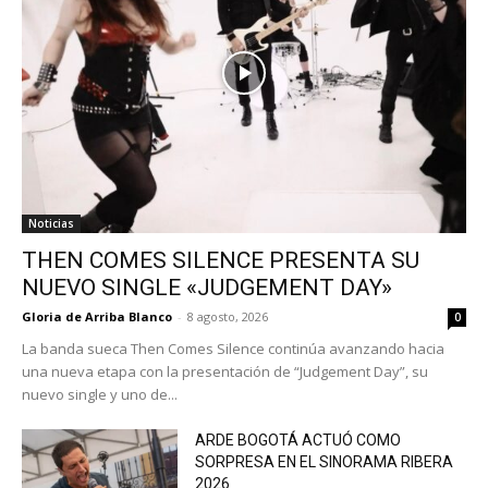
Noticias
THEN COMES SILENCE PRESENTA SU
NUEVO SINGLE «JUDGEMENT DAY»
Gloria de Arriba Blanco
-
8 agosto, 2026
0
La banda sueca Then Comes Silence continúa avanzando hacia
una nueva etapa con la presentación de “Judgement Day”, su
nuevo single y uno de...
ARDE BOGOTÁ ACTUÓ COMO
SORPRESA EN EL SINORAMA RIBERA
2026