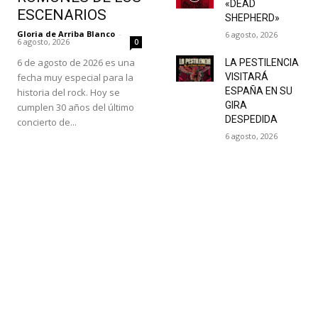
«DEAD
ESCENARIOS
SHEPHERD»
Gloria de Arriba Blanco
-
6 agosto, 2026
6 agosto, 2026
0
6 de agosto de 2026 es una
LA PESTILENCIA
fecha muy especial para la
VISITARÁ
ESPAÑA EN SU
historia del rock. Hoy se
GIRA
cumplen 30 años del último
DESPEDIDA
concierto de...
6 agosto, 2026