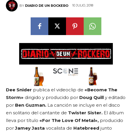
10 JULIO, 2018
BY
DIARIO DE UN ROCKERO
Dee Snider
publica el videoclip de
«Become The
Storm»
dirigido y producido por
Doug Quill
y editado
por
Ben Guzman.
La canción se incluye en el disco
en solitario del cantante de
Twister Sister.
El álbum
lleva por título
«For The Love Of Metal»,
producido
por
Jamey Jasta
vocalista de
Hatebreed
junto