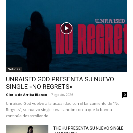
Noticias
UNRAISED GOD PRESENTA SU NUEVO
SINGLE «NO REGRETS»
Gloria de Arriba Blanco
-
7 agosto, 2026
0
Unraised God vuelve a la actualidad con el lanzamiento de “No
Regrets”, su nuevo single, una canción con la que la banda
continúa desarrollando...
THE HU PRESENTA SU NUEVO SINGLE