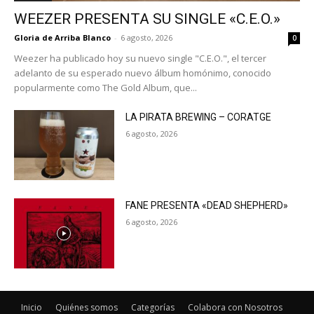
WEEZER PRESENTA SU SINGLE «C.E.O.»
Gloria de Arriba Blanco
-
6 agosto, 2026
0
Weezer ha publicado hoy su nuevo single "C.E.O.", el tercer
adelanto de su esperado nuevo álbum homónimo, conocido
popularmente como The Gold Album, que...
LA PIRATA BREWING – CORATGE
6 agosto, 2026
FANE PRESENTA «DEAD SHEPHERD»
6 agosto, 2026
Inicio
Quiénes somos
Categorías
Colabora con Nosotros