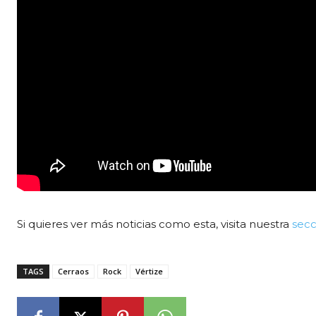
Si quieres ver más noticias como esta, visita nuestra
secc
TAGS
Cerraos
Rock
Vértize