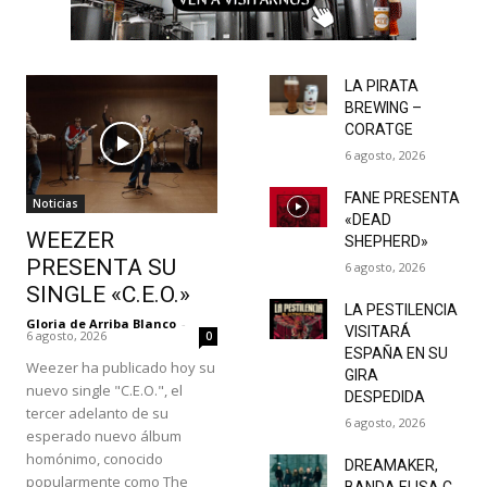
LA PIRATA
BREWING –
CORATGE
6 agosto, 2026
FANE PRESENTA
Noticias
«DEAD
WEEZER
SHEPHERD»
PRESENTA SU
6 agosto, 2026
SINGLE «C.E.O.»
LA PESTILENCIA
Gloria de Arriba Blanco
-
VISITARÁ
6 agosto, 2026
0
ESPAÑA EN SU
Weezer ha publicado hoy su
GIRA
nuevo single "C.E.O.", el
DESPEDIDA
tercer adelanto de su
6 agosto, 2026
esperado nuevo álbum
homónimo, conocido
DREAMAKER,
popularmente como The
BANDA ELISA C.