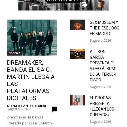
SEX MUSEUM Y
THE DIESEL DOG
EN MADRID
5 agosto, 2026
ALLISON
Noticias
GARCÍA
DREAMAKER,
PRESENTA EL
BANDA ELISA C.
VÍDEO ÁLBUM
DE SU TERCER
MARTIN LLEGA A
DISCO
LAS
5 agosto, 2026
PLATAFORMAS
DIGITALES
EL DROGAS
PRESENTA
Gloria de Arriba Blanco
-
5 agosto, 2026
0
«LLEGAN LOS
CUERVOS»
Dreamaker, la banda
5 agosto, 2026
liderada por Elisa C.Martin