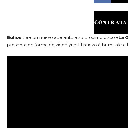
Buhos
trae un nuevo adelanto a su próximo disco
«La 
presenta en forma de videolyric. El nuevo álbum sale a l