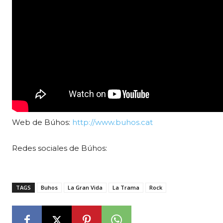
Web de Búhos:
http://www.buhos.cat
Redes sociales de Búhos:
TAGS
Buhos
La Gran Vida
La Trama
Rock