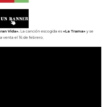
Gran Vida».
La canción escogida es
«La Trama»
y se
a venta el 16 de febrero.