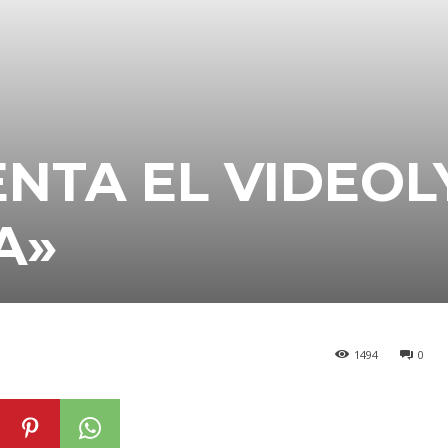
NTA EL VIDEOL
A»
1494
0