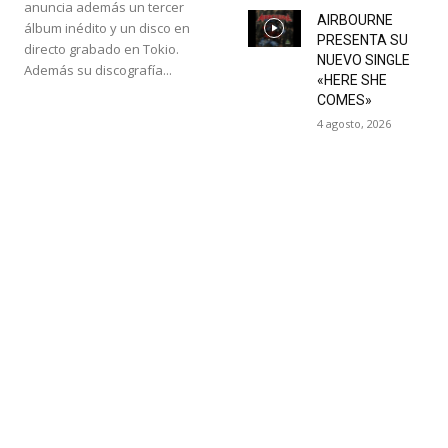
anuncia además un tercer
AIRBOURNE
álbum inédito y un disco en
PRESENTA SU
directo grabado en Tokio.
NUEVO SINGLE
Además su discografía...
«HERE SHE
COMES»
4 agosto, 2026