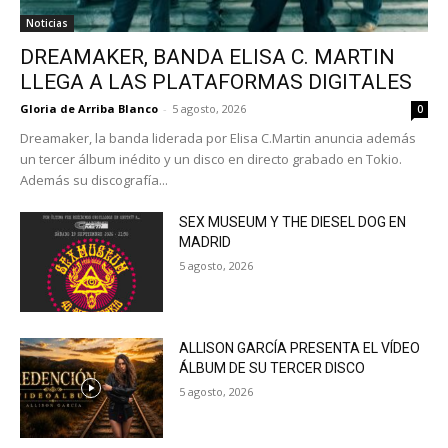
Noticias
DREAMAKER, BANDA ELISA C. MARTIN
LLEGA A LAS PLATAFORMAS DIGITALES
Gloria de Arriba Blanco
-
5 agosto, 2026
0
Dreamaker, la banda liderada por Elisa C.Martin anuncia además
un tercer álbum inédito y un disco en directo grabado en Tokio.
Además su discografía...
SEX MUSEUM Y THE DIESEL DOG EN
MADRID
5 agosto, 2026
ALLISON GARCÍA PRESENTA EL VÍDEO
ÁLBUM DE SU TERCER DISCO
5 agosto, 2026