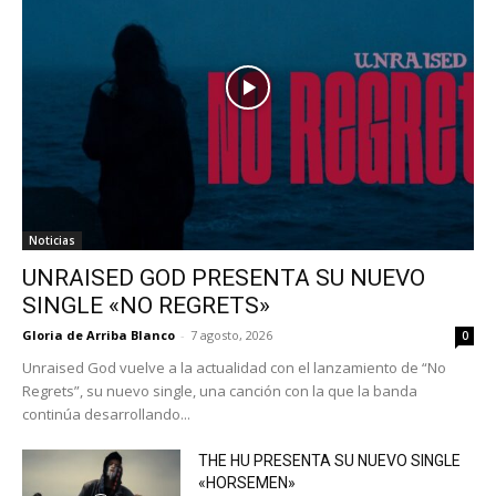
Noticias
UNRAISED GOD PRESENTA SU NUEVO
SINGLE «NO REGRETS»
Gloria de Arriba Blanco
-
7 agosto, 2026
0
Unraised God vuelve a la actualidad con el lanzamiento de “No
Regrets”, su nuevo single, una canción con la que la banda
continúa desarrollando...
THE HU PRESENTA SU NUEVO SINGLE
«HORSEMEN»