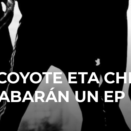
 COYOTE ETA CH
ABARÁN UN EP