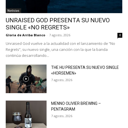
Noticias
UNRAISED GOD PRESENTA SU NUEVO
SINGLE «NO REGRETS»
Gloria de Arriba Blanco
-
7 agosto, 2026
0
Unraised God vuelve a la actualidad con el lanzamiento de “No
Regrets”, su nuevo single, una canción con la que la banda
continúa desarrollando...
THE HU PRESENTA SU NUEVO SINGLE
«HORSEMEN»
7 agosto, 2026
MENNO OLIVIER BREWING –
PENTAGRAM
7 agosto, 2026