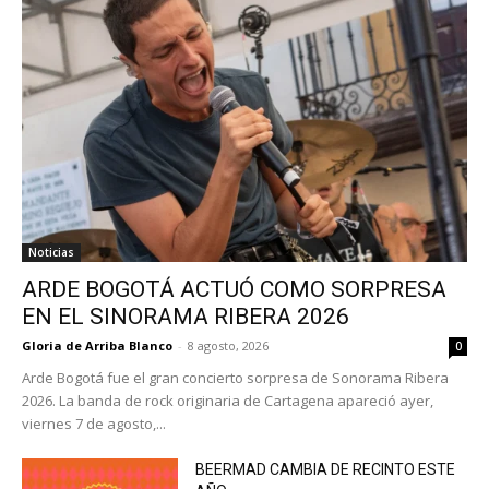
Noticias
ARDE BOGOTÁ ACTUÓ COMO SORPRESA
EN EL SINORAMA RIBERA 2026
Gloria de Arriba Blanco
-
8 agosto, 2026
0
Arde Bogotá fue el gran concierto sorpresa de Sonorama Ribera
2026. La banda de rock originaria de Cartagena apareció ayer,
viernes 7 de agosto,...
BEERMAD CAMBIA DE RECINTO ESTE