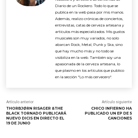
Diario de un Rockero. Todo lo que se
publica en la web pasa por mis manos.
Además, realizo crónicas de conciertos,
entrevistas, catas de cerveza artesana y
artículos más especializados. Mis gustos
musicales son muy variados, no solo
abarcan Rock, Metal, Punk y Ska, sino
que hay mucho más y no todo se
visibiliza en la web. También soy una
apasionada de la cerveza artesana, lo
que plasmo en los artículos que publico
en la sección "Lo más cervecero".
Artículo anterior
Artículo siguiente
THORBJØRN RISAGER &THE
CHICO INFIERNO HA
BLACK TORNADO PUBLICARÁ
PUBLICADO UN EP DE 5
NUEVO DICIS EN DIRECTO EL
CANCIONES
19 DE JUNIO