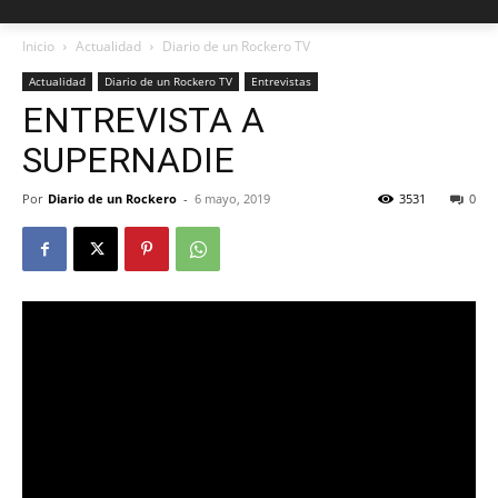
Inicio
Actualidad
Diario de un Rockero TV
Actualidad
Diario de un Rockero TV
Entrevistas
ENTREVISTA A
SUPERNADIE
Por
Diario de un Rockero
-
6 mayo, 2019
3531
0