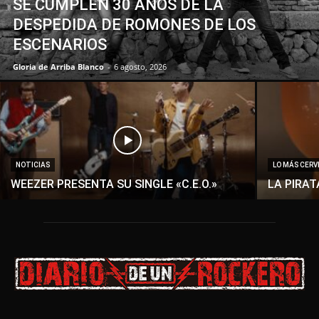
SE CUMPLEN 30 AÑOS DE LA
DESPEDIDA DE ROMONES DE LOS
ESCENARIOS
Gloria de Arriba Blanco
-
6 agosto, 2026
NOTICIAS
LO MÁS CER
WEEZER PRESENTA SU SINGLE «C.E.O.»
LA PIRA