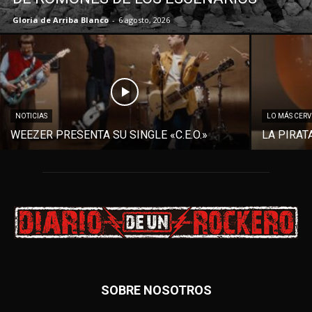
Gloria de Arriba Blanco
-
6 agosto, 2026
NOTICIAS
LO MÁS CER
WEEZER PRESENTA SU SINGLE «C.E.O.»
LA PIRAT
SOBRE NOSOTROS