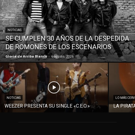
NOTICIAS
SE CUMPLEN 30 AÑOS DE LA DESPEDIDA
DE ROMONES DE LOS ESCENARIOS
Gloria de Arriba Blanco
-
6 agosto, 2026
NOTICIAS
LO MÁS CER
WEEZER PRESENTA SU SINGLE «C.E.O.»
LA PIRAT