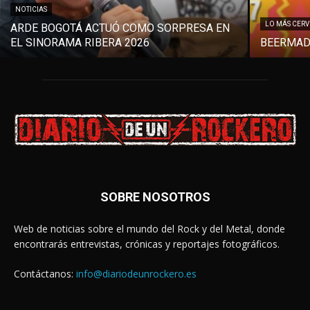
NOTICIAS
LO MÁS CER
ARDE BOGOTÁ ACTUÓ COMO SORPRESA EN
EL SINORAMA RIBERA 2026
BEERMAD
SOBRE NOSOTROS
Web de noticias sobre el mundo del Rock y del Metal, donde
encontrarás entrevistas, crónicas y reportajes fotográficos.
Contáctanos:
info@diariodeunrockero.es