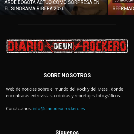
LO MÁS CER
ARDE BOGOTÁ ACTUÓ COMO SORPRESA EN
EL SINORAMA RIBERA 2026
BEERMAD
SOBRE NOSOTROS
Web de noticias sobre el mundo del Rock y del Metal, donde
encontrarás entrevistas, crónicas y reportajes fotográficos.
Contáctanos:
info@diariodeunrockero.es
Síguenos