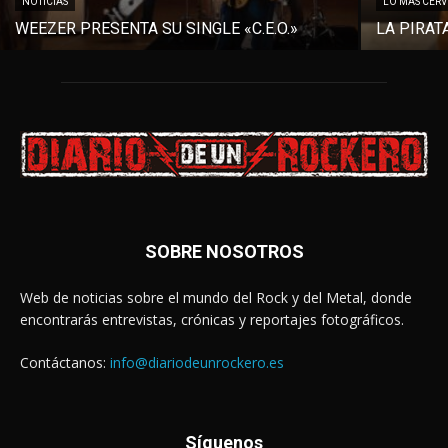
NOTICIAS
LO MÁS CER
WEEZER PRESENTA SU SINGLE «C.E.O.»
LA PIRAT
SOBRE NOSOTROS
Web de noticias sobre el mundo del Rock y del Metal, donde
encontrarás entrevistas, crónicas y reportajes fotográficos.
Contáctanos:
info@diariodeunrockero.es
Síguenos