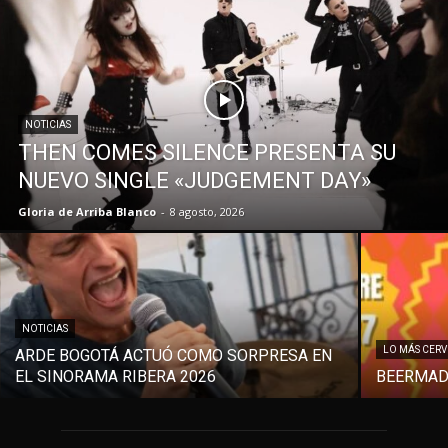
NOTICIAS
THEN COMES SILENCE PRESENTA SU
NUEVO SINGLE «JUDGEMENT DAY»
Gloria de Arriba Blanco
-
8 agosto, 2026
NOTICIAS
LO MÁS CER
ARDE BOGOTÁ ACTUÓ COMO SORPRESA EN
EL SINORAMA RIBERA 2026
BEERMAD