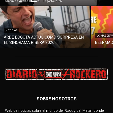
Gloria de Arriba Blanco
-
8 agosto, 2026
NOTICIAS
LO MÁS CER
ARDE BOGOTÁ ACTUÓ COMO SORPRESA EN
EL SINORAMA RIBERA 2026
BEERMAD
SOBRE NOSOTROS
Web de noticias sobre el mundo del Rock y del Metal, donde