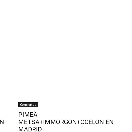
Conciertos
PIMEÄ
EN
METSÄ+IMMORGON+OCELON EN
MADRID