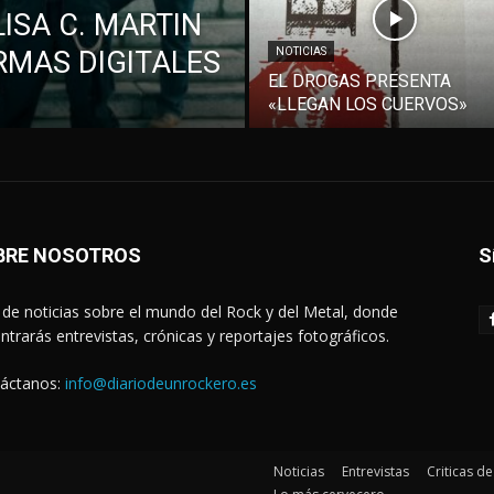
ISA C. MARTIN
RMAS DIGITALES
NOTICIAS
EL DROGAS PRESENTA
«LLEGAN LOS CUERVOS»
BRE NOSOTROS
S
de noticias sobre el mundo del Rock y del Metal, donde
ntrarás entrevistas, crónicas y reportajes fotográficos.
áctanos:
info@diariodeunrockero.es
Noticias
Entrevistas
Criticas d