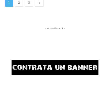
1
2
3
- Advertisment -