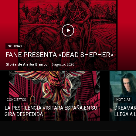
NOTICIAS
FANE PRESENTA «DEAD SHEPHER»
Gloria de Arriba Blanco
-
6 agosto, 2026
CONCIERTOS
NOTICIAS
LA PESTILENCIA VISITARÁ ESPAÑA EN SU
DREAMAKE
GIRA DESPEDIDA
LLEGA A 