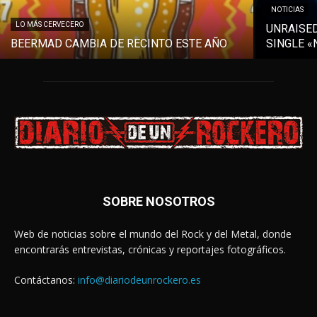
NOTICIAS
LO MÁS CERVECERO
UNRAISE
BEERMAD CAMBIA DE RECINTO ESTE AÑO
SINGLE «
SOBRE NOSOTROS
Web de noticias sobre el mundo del Rock y del Metal, donde
encontrarás entrevistas, crónicas y reportajes fotográficos.
Contáctanos:
info@diariodeunrockero.es