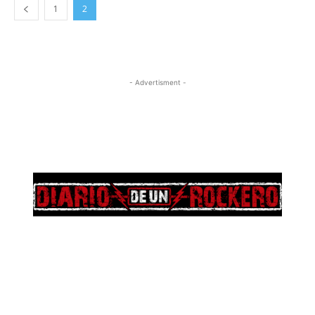
1
2
- Advertisment -