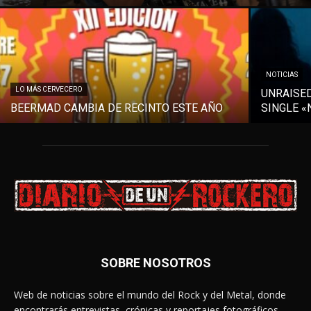
NOTICIAS
LO MÁS CERVECERO
UNRAISE
BEERMAD CAMBIA DE RECINTO ESTE AÑO
SINGLE «
SOBRE NOSOTROS
Web de noticias sobre el mundo del Rock y del Metal, donde
encontrarás entrevistas, crónicas y reportajes fotográficos.