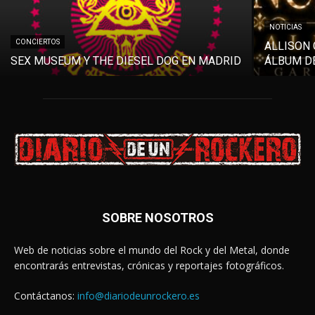
NOTICIAS
CONCIERTOS
ALLISON 
SEX MUSEUM Y THE DIESEL DOG EN MADRID
ÁLBUM DE
SOBRE NOSOTROS
Web de noticias sobre el mundo del Rock y del Metal, donde
encontrarás entrevistas, crónicas y reportajes fotográficos.
Contáctanos:
info@diariodeunrockero.es