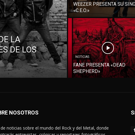
WEEZER PRESENTA SU SIN
«C.E.O.»
DE LA
S DE LOS
NOTICIAS
FANE PRESENTA «DEAD
SHEPHERD»
BRE NOSOTROS
S
de noticias sobre el mundo del Rock y del Metal, donde
ntrarás entrevistas, crónicas y reportajes fotográficos.