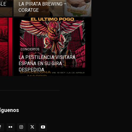
GLE
LA PIRATA BREWING –
CORATGE
CONCIERTOS
LA PESTILENCIA VISITARÁ
ESPAÑA EN SU GIRA
DESPEDIDA
íguenos