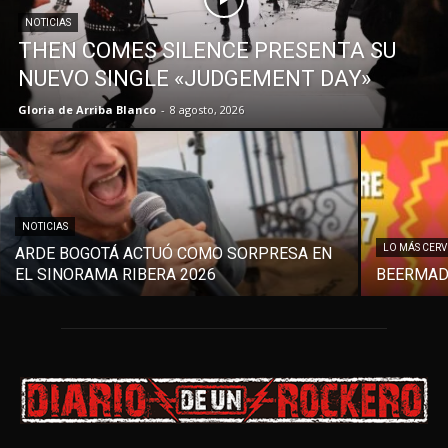
NOTICIAS
THEN COMES SILENCE PRESENTA SU
NUEVO SINGLE «JUDGEMENT DAY»
Gloria de Arriba Blanco
-
8 agosto, 2026
NOTICIAS
LO MÁS CER
ARDE BOGOTÁ ACTUÓ COMO SORPRESA EN
EL SINORAMA RIBERA 2026
BEERMAD