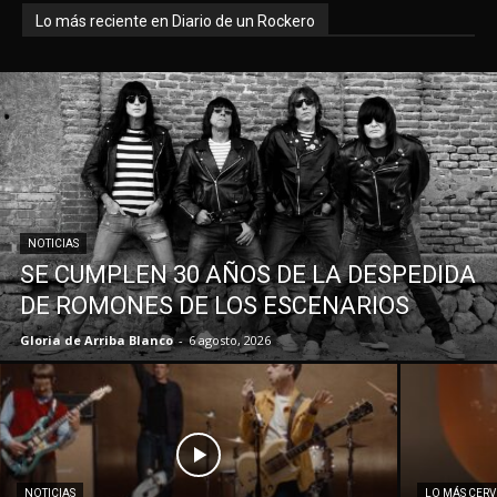
Lo más reciente en Diario de un Rockero
NOTICIAS
SE CUMPLEN 30 AÑOS DE LA DESPEDIDA
DE ROMONES DE LOS ESCENARIOS
Gloria de Arriba Blanco
-
6 agosto, 2026
NOTICIAS
LO MÁS CER