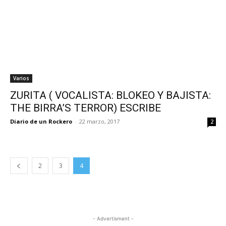
Varios
ZURITA ( VOCALISTA: BLOKEO Y BAJISTA:
THE BIRRA’S TERROR) ESCRIBE
Diario de un Rockero
-
22 marzo, 2017
2
2
3
4
- Advertisment -