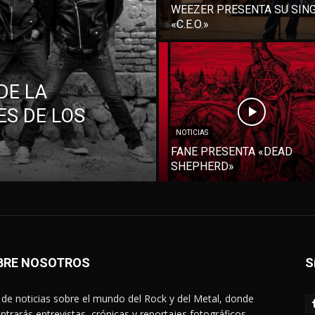
WEEZER PRESENTA SU SIN
«C.E.O.»
DE LA
S DE LOS
NOTICIAS
FANE PRESENTA «DEAD
SHEPHERD»
BRE NOSOTROS
S
de noticias sobre el mundo del Rock y del Metal, donde
ntrarás entrevistas, crónicas y reportajes fotográficos.