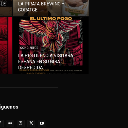
GLE
LA PIRATA BREWING –
CORATGE
CONCIERTOS
LA PESTILENCIA VISITARÁ
ESPAÑA EN SU GIRA
DESPEDIDA
íguenos