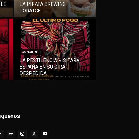
GLE
LA PIRATA BREWING –
CORATGE
CONCIERTOS
LA PESTILENCIA VISITARÁ
ESPAÑA EN SU GIRA
DESPEDIDA
íguenos