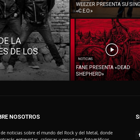
WEEZER PRESENTA SU SIN
«C.E.O.»
DE LA
S DE LOS
NOTICIAS
FANE PRESENTA «DEAD
SHEPHERD»
BRE NOSOTROS
S
de noticias sobre el mundo del Rock y del Metal, donde
ntrarás entrevistas, crónicas y reportajes fotográficos.