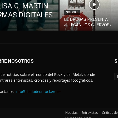
ISA C. MARTIN
RMAS DIGITALES
NOTICIAS
EL DROGAS PRESENTA
«LLEGAN LOS CUERVOS»
BRE NOSOTROS
S
de noticias sobre el mundo del Rock y del Metal, donde
ntrarás entrevistas, crónicas y reportajes fotográficos.
áctanos:
info@diariodeunrockero.es
Noticias
Entrevistas
Criticas d