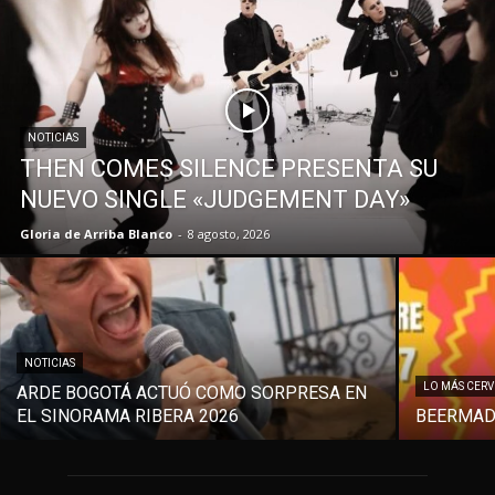
NOTICIAS
THEN COMES SILENCE PRESENTA SU
NUEVO SINGLE «JUDGEMENT DAY»
Gloria de Arriba Blanco
-
8 agosto, 2026
NOTICIAS
LO MÁS CER
ARDE BOGOTÁ ACTUÓ COMO SORPRESA EN
EL SINORAMA RIBERA 2026
BEERMAD