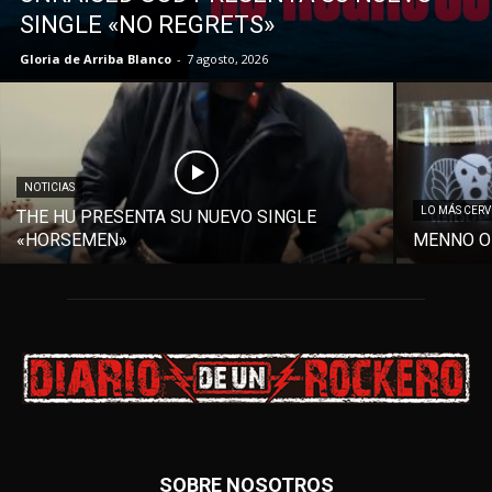
SINGLE «NO REGRETS»
Gloria de Arriba Blanco
-
7 agosto, 2026
NOTICIAS
LO MÁS CER
THE HU PRESENTA SU NUEVO SINGLE
«HORSEMEN»
MENNO O
SOBRE NOSOTROS