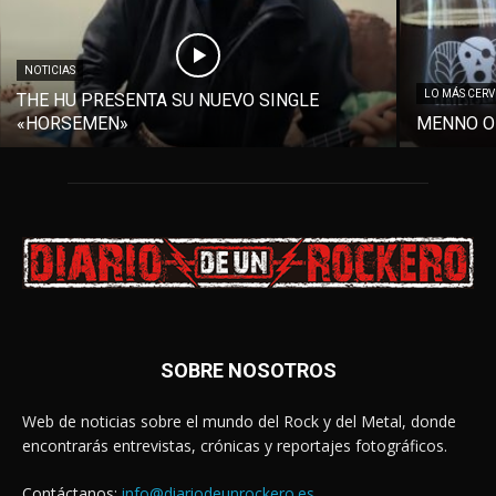
NOTICIAS
LO MÁS CER
THE HU PRESENTA SU NUEVO SINGLE
«HORSEMEN»
MENNO O
SOBRE NOSOTROS
Web de noticias sobre el mundo del Rock y del Metal, donde
encontrarás entrevistas, crónicas y reportajes fotográficos.
Contáctanos:
info@diariodeunrockero.es