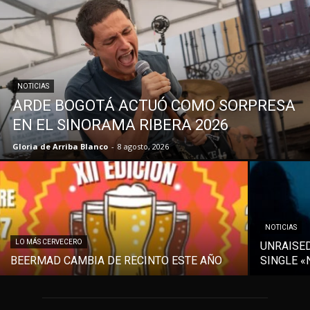
NOTICIAS
ARDE BOGOTÁ ACTUÓ COMO SORPRESA
EN EL SINORAMA RIBERA 2026
Gloria de Arriba Blanco
-
8 agosto, 2026
NOTICIAS
LO MÁS CERVECERO
UNRAISE
BEERMAD CAMBIA DE RECINTO ESTE AÑO
SINGLE «